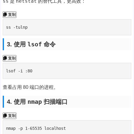
ss
netstat
是
的替代工具，更高效：
复制
ss -tulnp
lsof
3. 使用
命令
复制
lsof -i :80
查看占用 80 端口的进程。
nmap
4. 使用
扫描端口
复制
nmap -p 1-65535 localhost