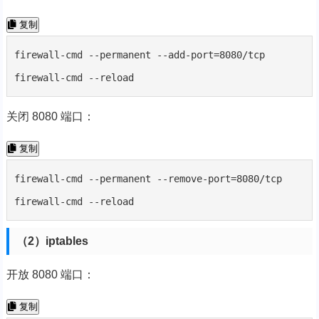
复制
firewall-cmd --permanent --add-port=8080/tcp

firewall-cmd --reload
关闭 8080 端口：
复制
firewall-cmd --permanent --remove-port=8080/tcp

firewall-cmd --reload
（2）iptables
开放 8080 端口：
复制