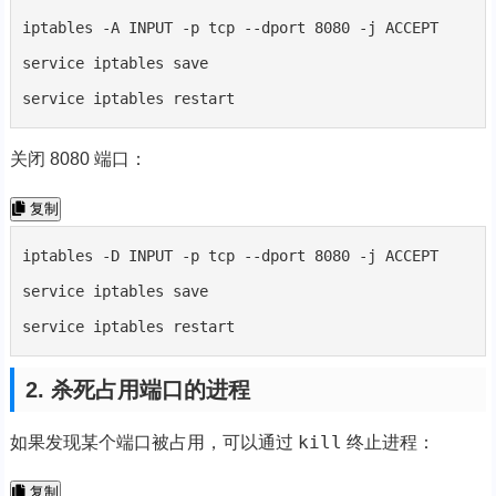
iptables -A INPUT -p tcp --dport 8080 -j ACCEPT

service iptables save

service iptables restart
关闭 8080 端口：
复制
iptables -D INPUT -p tcp --dport 8080 -j ACCEPT

service iptables save

service iptables restart
2. 杀死占用端口的进程
kill
如果发现某个端口被占用，可以通过
终止进程：
复制