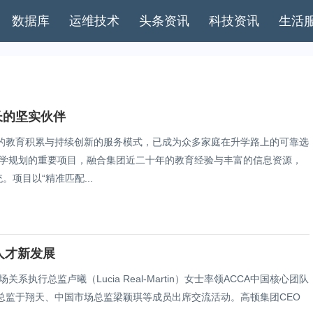
数据库
运维技术
头条资讯
科技资讯
生活
长的坚实伙伴
的教育积累与持续创新的服务模式，已成为众多家庭在升学路上的可靠选
升学规划的重要项目，融合集团近二十年的教育经验与丰富的信息资源，
项目以“精准匹配...
人才新发展
系执行总监卢曦（Lucia Real-Martin）女士率领ACCA中国核心团队
总监于翔天、中国市场总监梁颖琪等成员出席交流活动。高顿集团CEO