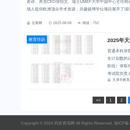
若诗、布克CEO张怡文、瑞士UMEF大学中国中心主任韩
场人提供欧洲顶尖学术资源，共建硕博学位项目展开了强强合
北青网
2025-08-06
阅读：752
教育培训
2025
普通本科录
生计划数的1
阶段）录取控
考试院负责人
天津市教育
<<
1
2
Copyright © 2024 码农资讯网 All Rights Reserved.
渝ICP备2