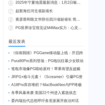
2025年宁夏地震最新消息：1月2日银川发生4.8级地震
赵新海任河北省副省长
黄彦蓉和陈文华辞任四川省副省长 简历资料照片
PG世界珍宝馆见证M4Max实力：心灵杀手2竟轻松跑出80FPS！
广东陆丰举行万人公判大会 5人被执行枪决8人被判死缓
最近发表
《你画我猜》PGGame移动版上线：开启跨
平台互动新玩法
Pura90Pro系列登场：PG电玩狂暴少女联动
旗舰性能升级
笔电市场像PG嘻哈派对！苹果有望反超戴
尔进前三
JRPG+格斗元素！《Screamer》引爆PG资
讯手游新焦点
A18Pro库存堆积？MacBookNeo与PP终极
火焰狂潮意外同框
冬季风暴来袭 美国22个州进入紧急状态
委内瑞拉代总统呼吁各党派展开政治对话