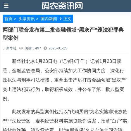
首页
>
头条资讯
>
国内新闻
正文
两部门联合发布第二批金融领域“黑灰产”违法犯罪典
型案例
新华社
阅读：497
2026-01-25
新华社北京1月23日电（记者张千千）记者1月23日获
悉，金融监管总局、公安部持续加大工作协同力度，深化行
政执法与刑事司法衔接，重拳出击严厉打击金融领域“黑灰产”
突出违法犯罪行为，取得积极成效，并公布了第二批典型案
例。
此次发布的典型案例包括以“代购买房”为名实施非法放贷
型非法经营案，虚构经营材料实施贷款诈骗案，招募“白户”实
施贷款诈骗、骗取贷款案，以“短期退保”名义实施合同诈骗