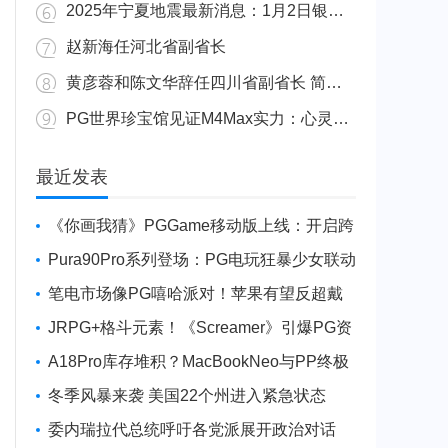
2025年宁夏地震最新消息：1月2日银川发生4.8级地震
赵新海任河北省副省长
黄彦蓉和陈文华辞任四川省副省长 简历资料照片
PG世界珍宝馆见证M4Max实力：心灵杀手2竟轻松跑出80FPS！
广东陆丰举行万人公判大会 5人被执行枪决8人被判死缓
最近发表
《你画我猜》PGGame移动版上线：开启跨
平台互动新玩法
Pura90Pro系列登场：PG电玩狂暴少女联动
旗舰性能升级
笔电市场像PG嘻哈派对！苹果有望反超戴
尔进前三
JRPG+格斗元素！《Screamer》引爆PG资
讯手游新焦点
A18Pro库存堆积？MacBookNeo与PP终极
火焰狂潮意外同框
冬季风暴来袭 美国22个州进入紧急状态
委内瑞拉代总统呼吁各党派展开政治对话