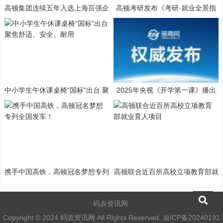
高顿集团连续五年入选上海百强企
高顿考研发布《考研·就业全景指
业榜
南：2026考研行业白皮书》
中小学生午休课桌椅“国标”出台 聚
2025年央视《开学第一课》播出
焦舒适、安全、耐用
时间几点+直播频道在线地址
携手中国高铁，高顿冠名梦想专列
高顿联合近百所高校立项教育部就
全国发车！
业育人项目
码农资讯网
Copyright © 2024 码农资讯网 All Rights Reserved.
渝ICP备20240191