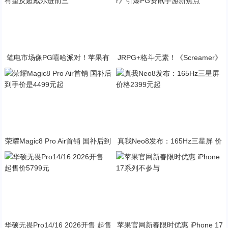
笔电市场像PG嘻哈派对！苹果有
JRPG+格斗元素！《Screamer》
望反超戴尔进前三
引爆PG资讯手游新焦点
荣耀Magic8 Pro Air首销 国补后到
真我Neo8发布：165Hz三星屏 价
手价是4499元起
格2399元起
华硕无畏Pro14/16 2026开售 起售
苹果官网新春限时优惠 iPhone 17