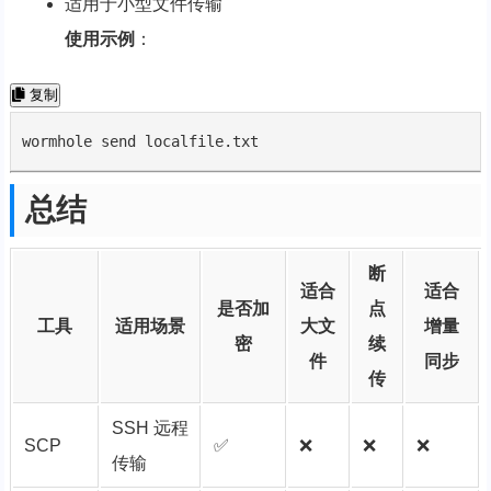
适用于小型文件传输
使用示例
：
复制
wormhole send localfile.txt
总结
断
适合
适合
是否加
点
工具
适用场景
大文
增量
密
续
件
同步
传
SSH 远程
SCP
✅
❌
❌
❌
传输