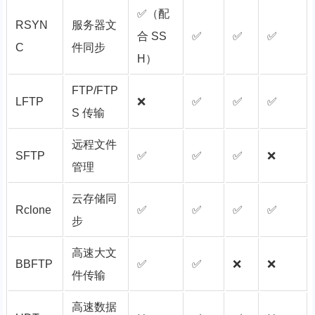
✅（配
RSYN
服务器文
合 SS
✅
✅
✅
C
件同步
H）
FTP/FTP
LFTP
❌
✅
✅
✅
S 传输
远程文件
SFTP
✅
✅
✅
❌
管理
云存储同
Rclone
✅
✅
✅
✅
步
高速大文
BBFTP
✅
✅
❌
❌
件传输
高速数据