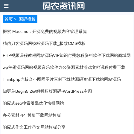
首页
>
源码模板
探索 Maccms：开源免费的视频内容管理系统
精仿刀客源码网模板源码下载_极致CMS模板
PHP视频课程教程网站源码VIP知识付费教程资料软件下载网站商城网
wp主题源码网站视频音乐软件办公资源素材游戏文档课程付费下载
Thinkphp内核众小图网图片素材下载站源码资源下载站网站源码
知更鸟Begin5.2破解授权版源码-WordPress主题
响应式seo搜索引擎优化快排网站
办公素材PPT模板下载网站模板
响应式作文工作范文网站模板分享