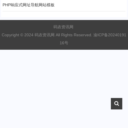
PHP响应式网址导航网站模板
码农资讯网
Copyright © 2024 码农资讯网 All Rights Reserved.
渝ICP备20240191
16号