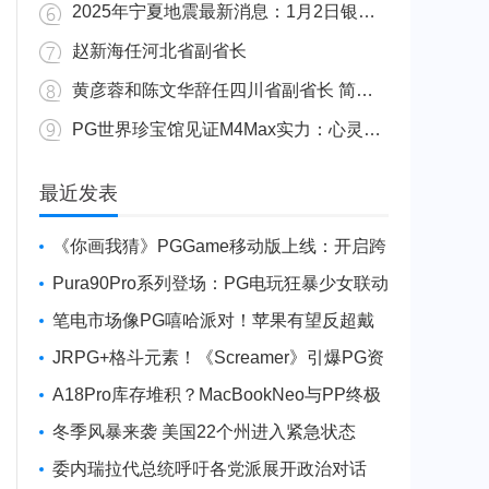
2025年宁夏地震最新消息：1月2日银川发生4.8级地震
赵新海任河北省副省长
黄彦蓉和陈文华辞任四川省副省长 简历资料照片
PG世界珍宝馆见证M4Max实力：心灵杀手2竟轻松跑出80FPS！
广东陆丰举行万人公判大会 5人被执行枪决8人被判死缓
最近发表
《你画我猜》PGGame移动版上线：开启跨
平台互动新玩法
Pura90Pro系列登场：PG电玩狂暴少女联动
旗舰性能升级
笔电市场像PG嘻哈派对！苹果有望反超戴
尔进前三
JRPG+格斗元素！《Screamer》引爆PG资
讯手游新焦点
A18Pro库存堆积？MacBookNeo与PP终极
火焰狂潮意外同框
冬季风暴来袭 美国22个州进入紧急状态
委内瑞拉代总统呼吁各党派展开政治对话