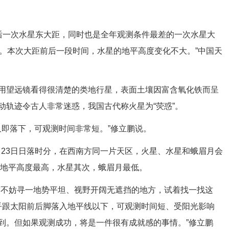
后一次水星东大距，同时也是全年观测条件最差的一次水星大
度。本次大距前后一段时间，水星的地平高度变化不大。”中国天
望远镜看得很清楚的类地行星，表面土壤因富含氧化铁而呈
动轨迹令古人非常迷惑，我国古代称火星为“荧惑”。
即落下，可观测时间非常短。”修立鹏说。
。23日日落时分，在西南方同一片天区，火星、水星和蛾眉月会
星的地平高度最高，水星其次，蛾眉月最低。
不妨寻一地势平坦、视野开阔无遮挡的地方，试着找一找这
几乎跟太阳前后脚落入地平线以下，可观测时间短、受阳光影响
到。但如果观测成功，将是一件很有成就感的事情。”修立鹏