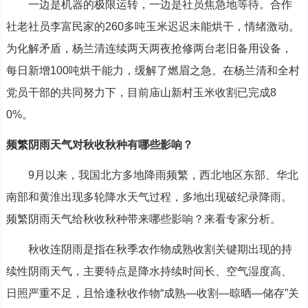
一边是机器的极限运转，一边是社员焦急地等待。合作
社老社员李富民家的260多吨玉米迟迟未能烘干，情绪激动。
为化解矛盾，杨兰清连续两天两夜抢修两台老旧备用设备，
每日新增100吨烘干能力，缓解了燃眉之急。在杨兰清和全村
党员干部的共同努力下，目前庙山新村玉米收割已完成8
0%。
频繁阴雨天气对秋收秋种有哪些影响？
9月以来，我国北方多地降雨频繁，西北地区东部、华北
南部和黄淮出现多轮降水天气过程，多地出现破纪录降雨。
频繁阴雨天气给秋收秋种带来哪些影响？来看专家分析。
秋收连阴雨是指在秋季农作物成熟收割关键期出现的持
续性阴雨天气，主要特点是降水持续时间长、空气湿度高、
日照严重不足，且恰逢秋收作物“成熟—收割—晾晒—储存”关