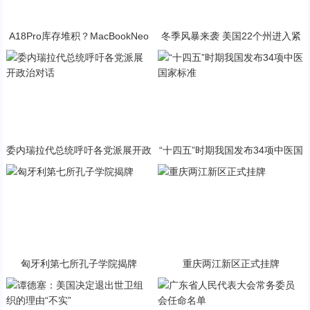
A18Pro库存堆积？MacBookNeo
冬季风暴来袭 美国22个州进入紧
与PP终极火焰狂潮意外同框
急状态
委内瑞拉代总统呼吁各党派展开政
“十四五”时期我国发布34项中医国
治对话
家标准
匈牙利第七所孔子学院揭牌
重庆两江新区正式挂牌