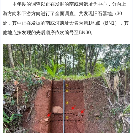
本年度的调查以正在发掘的南或河遗址为中心，分向上
游方向和下游方向进行了全面调查。共发现旧石器地点30
处，其中正在发掘的南或河遗址命名为第1地点（BN1），其
他地点按发现的先后顺序依次编号至BN30。