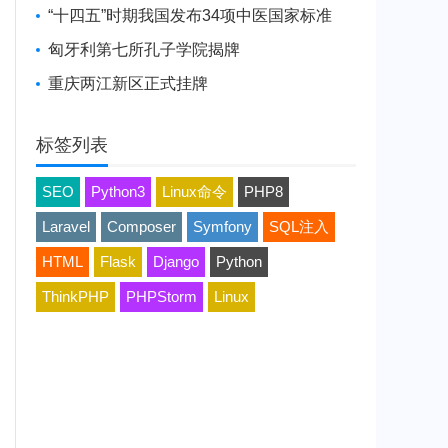
“十四五”时期我国发布34项中医国家标准
匈牙利第七所孔子学院揭牌
重庆两江新区正式挂牌
标签列表
SEO
Python3
Linux命令
PHP8
Laravel
Composer
Symfony
SQL注入
HTML
Flask
Django
Python
ThinkPHP
PHPStorm
Linux