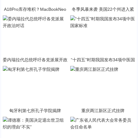
A18Pro库存堆积？MacBookNeo
冬季风暴来袭 美国22个州进入紧
与PP终极火焰狂潮意外同框
急状态
委内瑞拉代总统呼吁各党派展开政
“十四五”时期我国发布34项中医国
治对话
家标准
匈牙利第七所孔子学院揭牌
重庆两江新区正式挂牌