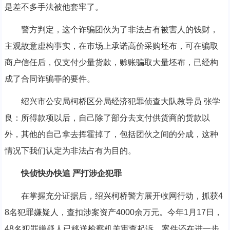
是差不多手法被他套牢了。
警方判定，这个诈骗团伙为了非法占有被害人的钱财，
主观故意虚构事实，在市场上承诺高价采购坯布，可在骗取
商户信任后，仅支付少量货款，赊账骗取大量坯布，已经构
成了合同诈骗罪的要件。
绍兴市公安局柯桥区分局经济犯罪侦查大队教导员 张学
良：所得款项以后，自己除了部分去支付供货商的货款以
外，其他的自己拿去挥霍掉了，包括团伙之间的分成，这种
情况下我们认定为非法占有为目的。
快侦快办快追 严打涉企犯罪
在掌握充分证据后，绍兴柯桥警方展开收网行动，抓获4
8名犯罪嫌疑人，查扣涉案资产4000余万元。今年1月17日，
48名犯罪嫌疑人已移送检察机关审查起诉，案件还在进一步