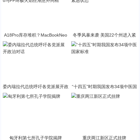
A18Pro库存堆积？MacBookNeo
冬季风暴来袭 美国22个州进入紧
与PP终极火焰狂潮意外同框
急状态
委内瑞拉代总统呼吁各党派展开政
“十四五”时期我国发布34项中医国
治对话
家标准
匈牙利第七所孔子学院揭牌
重庆两江新区正式挂牌