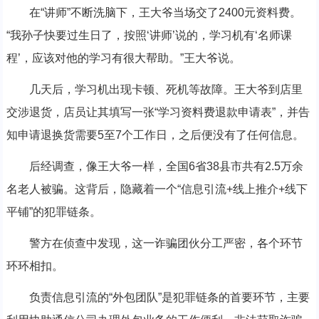
在“讲师”不断洗脑下，王大爷当场交了2400元资料费。
“我孙子快要过生日了，按照‘讲师’说的，学习机有‘名师课
程’，应该对他的学习有很大帮助。”王大爷说。
几天后，学习机出现卡顿、死机等故障。王大爷到店里
交涉退货，店员让其填写一张“学习资料费退款申请表”，并告
知申请退换货需要5至7个工作日，之后便没有了任何信息。
后经调查，像王大爷一样，全国6省38县市共有2.5万余
名老人被骗。这背后，隐藏着一个“信息引流+线上推介+线下
平铺”的犯罪链条。
警方在侦查中发现，这一诈骗团伙分工严密，各个环节
环环相扣。
负责信息引流的“外包团队”是犯罪链条的首要环节，主要