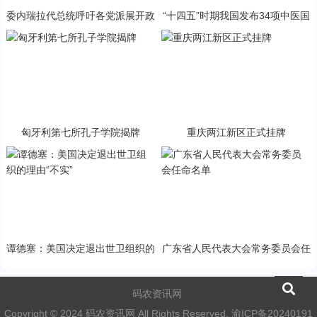
委内瑞拉代总统呼吁各党派展开政
“十四五”时期我国发布34项中医国
治对话
家标准
匈牙利第七所孔子学院揭牌
重庆两江新区正式挂牌
谭德塞：美国决定退出世卫组织的
广东省人民代表大会常务委员会任
理由“不实”
命名单
码农资讯网
Copyright © 2024 码农资讯网 All Rights Reserved.
渝ICP备20240191