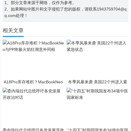
1、部分文章来源于网络，仅作为参考。
2、如果网站中图片和文字侵犯了您的版权，请联系1943759704@q
q.com处理！
相关文章
A18Pro库存堆积？MacBookNeo
冬季风暴来袭 美国22个州进入紧
与PP终极火焰狂潮意外同框
急状态
委内瑞拉代总统呼吁各党派展开政
“十四五”时期我国发布34项中医国