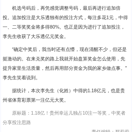
机选号码后，再凭感觉调整号码，最后再进行追加倍
投。追加投注是大乐透独有的投注方式，每注多花1元，中得
一、二等奖奖金将多得80%。也正是因为进行了追加投注，
李先生收获了大乐透亿元奖金。
“确定中奖后，我当时还有点懵，现在清醒不少，但还是
挺激动的。在来兑奖的路上我就开始盘算奖金怎么使用，先
提升家里生活质量，然后再用部分资金为我的家乡做点事。”
李先生笑着说到。
据统计，本次李先生（化姓）中得的1.18亿元，也是贵
州省体育彩票第一注亿元大奖。
原标题：1.18亿！贵州幸运儿独占10注一等奖，中奖者
分享投注思路
责任编辑：郑莉莉