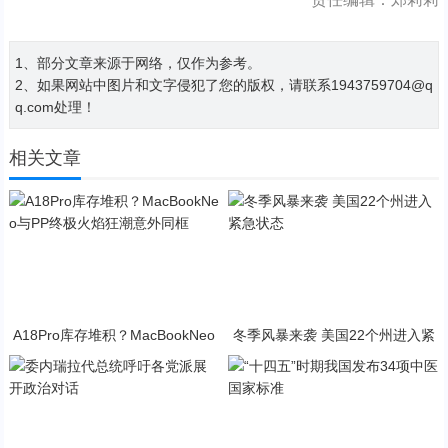
1、部分文章来源于网络，仅作为参考。
2、如果网站中图片和文字侵犯了您的版权，请联系1943759704@q
q.com处理！
相关文章
A18Pro库存堆积？MacBookNeo
冬季风暴来袭 美国22个州进入紧
与PP终极火焰狂潮意外同框
急状态