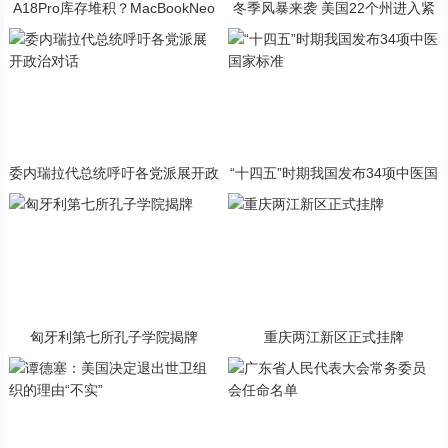
A18Pro库存堆积？MacBookNeo
冬季风暴来袭 美国22个州进入紧
与PP终极火焰狂潮意外同框
急状态
委内瑞拉代总统呼吁各党派展开政
“十四五”时期我国发布34项中医国
治对话
家标准
匈牙利第七所孔子学院揭牌
重庆两江新区正式挂牌