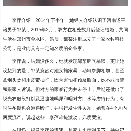
李萍介绍，2014年下半年，她经人介绍认识了河南遂平
籍男子邹某，2015年2月，双方在相处数月后登记结婚，共同
生活在郑州市金水区。婚后，邹某注册成立了一家农牧科技
公司，是业内具有一定知名度的企业家。
李萍说，结婚没多久，她就发现邹某脾气暴躁，更让她
没想到的是，邹某竟然对她实施家暴，动辄拳脚相加，甚至
拿烟头烫和用皮带抽打，因为害怕和顾及脸面，她不敢报警
和跟家人诉说。但对方的家暴行为并未停止，后期还做出了
脱光衣服殴打以及逼迫她喝尿和咽对方口水等虐待行为，有
时候孕期也会遭遇殴打，并强行发生性关系，她曾在4个月内
两度流产。说起这些，李萍难掩激动，几度哭泣。
在现场，提及李萍的遭遇，其家人也声泪俱下，并向记