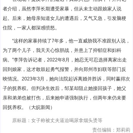
者介绍，虽然李萍长期遭受家暴，但从未主动跟娘家人说
起。后来，她母亲知道女儿的遭遇后，又气又急，引发脑梗
住院，一家人都深感愤怒。
“这样的家暴持续了7年多，他一直威胁我不准跟别人说，
为了两个儿子，我天天心惊胆战，并患上了抑郁症和妇科
病。”李萍告诉记者，2022年8月，她忍无可忍选择离家出走
回到娘家，这才敢鼓起勇气报警，并向郑州市妇联等部门反
映情况。2023年3月，她向法院起诉离婚并胜诉，同时赢得次
子的抚养权。但判决生效后，邹某却阻止她接回孩子，她父
亲和弟弟也被打伤，后来她申请强制执行，但两年来仍未要
回抚养权。（大皖新闻）
原标题：女子称被丈夫逼迫喝尿拿烟头烫等
责任编辑：郑莉莉