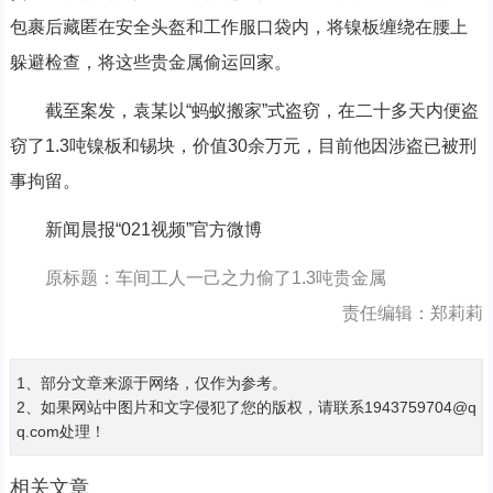
包裹后藏匿在安全头盔和工作服口袋内，将镍板缠绕在腰上
躲避检查，将这些贵金属偷运回家。
截至案发，袁某以“蚂蚁搬家”式盗窃，在二十多天内便盗
窃了1.3吨镍板和锡块，价值30余万元，目前他因涉盗已被刑
事拘留。
新闻晨报“021视频”官方微博
原标题：车间工人一己之力偷了1.3吨贵金属
责任编辑：郑莉莉
1、部分文章来源于网络，仅作为参考。
2、如果网站中图片和文字侵犯了您的版权，请联系1943759704@q
q.com处理！
相关文章