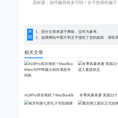
原标题：连环骗局有多可怕！女子想再给骗子1
声
1、部分文章来源于网络，仅作为参考。
明
2、如果网站中图片和文字侵犯了您的版权，请联系194
相关文章
A18Pro库存堆积？MacBookN
冬季风暴来袭 美国22
eo与PP终极火焰狂潮意外同
入紧急状态
框