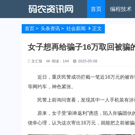
首页
编程技术
首页
>
头条资讯
>
社会新闻
正文
女子想再给骗子16万取回被骗的
文汇报
阅读：144
2025-05-08
近日，重庆民警成功拦截一笔近16万元的被诈
等网约车，神色紧张。
民警上前询问查看，发现其中一人手机装有涉诈
原来，女子受“刷单返利”诱惑，陷入诈骗团伙的
侥幸心理，认为这次寄出16万元，就能把之前被