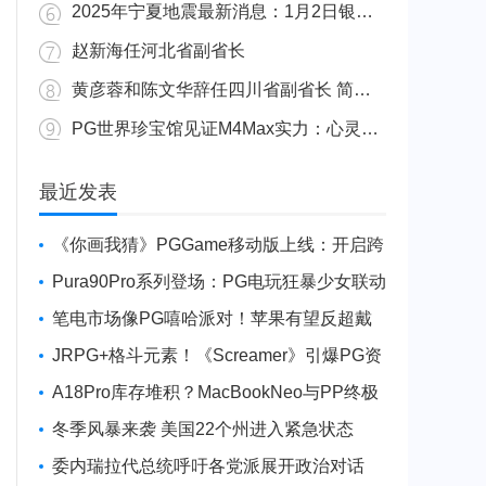
2025年宁夏地震最新消息：1月2日银川发生4.8级地震
赵新海任河北省副省长
黄彦蓉和陈文华辞任四川省副省长 简历资料照片
PG世界珍宝馆见证M4Max实力：心灵杀手2竟轻松跑出80FPS！
广东陆丰举行万人公判大会 5人被执行枪决8人被判死缓
最近发表
《你画我猜》PGGame移动版上线：开启跨
平台互动新玩法
Pura90Pro系列登场：PG电玩狂暴少女联动
旗舰性能升级
笔电市场像PG嘻哈派对！苹果有望反超戴
尔进前三
JRPG+格斗元素！《Screamer》引爆PG资
讯手游新焦点
A18Pro库存堆积？MacBookNeo与PP终极
火焰狂潮意外同框
冬季风暴来袭 美国22个州进入紧急状态
委内瑞拉代总统呼吁各党派展开政治对话