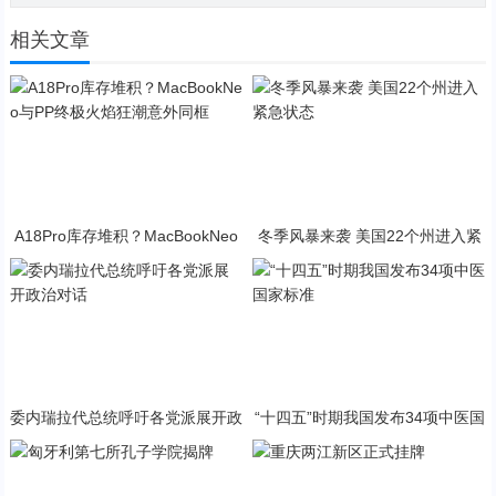
相关文章
A18Pro库存堆积？MacBookNeo
冬季风暴来袭 美国22个州进入紧
与PP终极火焰狂潮意外同框
急状态
委内瑞拉代总统呼吁各党派展开政
“十四五”时期我国发布34项中医国
治对话
家标准