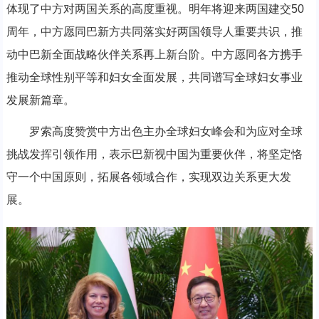
体现了中方对两国关系的高度重视。明年将迎来两国建交50
周年，中方愿同巴新方共同落实好两国领导人重要共识，推
动中巴新全面战略伙伴关系再上新台阶。中方愿同各方携手
推动全球性别平等和妇女全面发展，共同谱写全球妇女事业
发展新篇章。
罗索高度赞赏中方出色主办全球妇女峰会和为应对全球
挑战发挥引领作用，表示巴新视中国为重要伙伴，将坚定恪
守一个中国原则，拓展各领域合作，实现双边关系更大发
展。