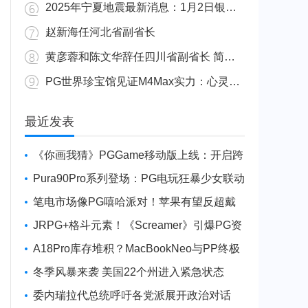
2025年宁夏地震最新消息：1月2日银川发生4.8级地震
赵新海任河北省副省长
黄彦蓉和陈文华辞任四川省副省长 简历资料照片
PG世界珍宝馆见证M4Max实力：心灵杀手2竟轻松跑出80FPS！
广东陆丰举行万人公判大会 5人被执行枪决8人被判死缓
最近发表
《你画我猜》PGGame移动版上线：开启跨
平台互动新玩法
Pura90Pro系列登场：PG电玩狂暴少女联动
旗舰性能升级
笔电市场像PG嘻哈派对！苹果有望反超戴
尔进前三
JRPG+格斗元素！《Screamer》引爆PG资
讯手游新焦点
A18Pro库存堆积？MacBookNeo与PP终极
火焰狂潮意外同框
冬季风暴来袭 美国22个州进入紧急状态
委内瑞拉代总统呼吁各党派展开政治对话