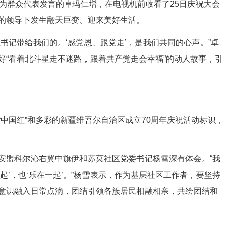
群众代表发言的卓玛仁增，在电视机前收看了25日庆祝大会
的领导下发生翻天巨变、迎来美好生活。
记带给我们的。‘感党恩、跟党走’，是我们共同的心声。”卓
好“看着北斗星走不迷路，跟着共产党走会幸福”的动人故事，引
国红”和多彩的新疆维吾尔自治区成立70周年庆祝活动标识，
盟科尔沁右翼中旗伊和苏莫社区党委书记杨雪深有体会。“我
起’，也‘乐在一起’。”杨雪表示，作为基层社区工作者，要坚持
意识融入日常点滴，团结引领各族居民相融相亲，共绘团结和