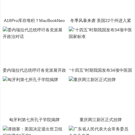
A18Pro库存堆积？MacBookNeo
冬季风暴来袭 美国22个州进入紧
与PP终极火焰狂潮意外同框
急状态
委内瑞拉代总统呼吁各党派展开政
“十四五”时期我国发布34项中医国
治对话
家标准
匈牙利第七所孔子学院揭牌
重庆两江新区正式挂牌