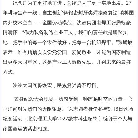
纪念是为了更好地前进，总结是为了更坚实地出发。27
年耕耘生产一线，自主创新“铸铝密封牙尖焊接修复法”填补国
内外技术空白……全国劳动模范、沈鼓集团电焊工张腾蛟豪
情满怀：“作为装备制造企业工人，我们的责任就是脚踏实
地，把手中的每一个零件做好，把每一台机组焊牢。”张腾蛟
表示，唯有踏踏实实爱党爱国、爱岗敬业，才能为国家制造
出更多大国重器，这是产业工人致敬先烈、开创未来的最好
方式。
泱泱大国气势恢宏，民族复兴势不可挡。
“置身纪念大会现场，我感受到一种跨越时空的力量，心
中涌起对先烈们的无限敬意。”以志愿者身份参与9月3日这场
纪念活动，北京理工大学2022级本科生杨钦宇感慨于个人与
家国命运的紧密相连。