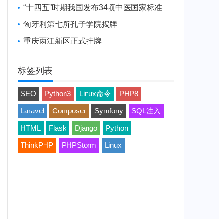
“十四五”时期我国发布34项中医国家标准
匈牙利第七所孔子学院揭牌
重庆两江新区正式挂牌
标签列表
SEO
Python3
Linux命令
PHP8
Laravel
Composer
Symfony
SQL注入
HTML
Flask
Django
Python
ThinkPHP
PHPStorm
Linux