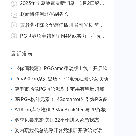
2025年宁夏地震最新消息：1月2日银川发生4.8级地震
赵新海任河北省副省长
黄彦蓉和陈文华辞任四川省副省长 简历资料照片
PG世界珍宝馆见证M4Max实力：心灵杀手2竟轻松跑出80FPS！
广东陆丰举行万人公判大会 5人被执行枪决8人被判死缓
最近发表
《你画我猜》PGGame移动版上线：开启跨
平台互动新玩法
Pura90Pro系列登场：PG电玩狂暴少女联动
旗舰性能升级
笔电市场像PG嘻哈派对！苹果有望反超戴
尔进前三
JRPG+格斗元素！《Screamer》引爆PG资
讯手游新焦点
A18Pro库存堆积？MacBookNeo与PP终极
火焰狂潮意外同框
冬季风暴来袭 美国22个州进入紧急状态
委内瑞拉代总统呼吁各党派展开政治对话