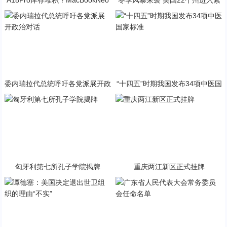
A18Pro库存堆积？MacBookNeo
冬季风暴来袭 美国22个州进入紧
与PP终极火焰狂潮意外同框
急状态
委内瑞拉代总统呼吁各党派展开政
“十四五”时期我国发布34项中医国
治对话
家标准
匈牙利第七所孔子学院揭牌
重庆两江新区正式挂牌