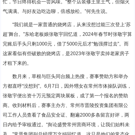
忙，节日终得机会一尝风味。“整个店装修土里土气，但烟火
气满满。与好友边吃边聊，倍感放松。”何先生说。
“我们就是一家普通的烧烤店，从来没想过能三次登上‘苏
超’舞台。”东哈老板娘张敬宇回忆道，2024年春节时张敬宇算
完账后手头只剩1000元，借了5000元后才“勉强撑过去”。而
这家看似有些破败的烧烤店，是2023年张敬宇卖掉老家房子
才租下来的。
数月来，草根与巨头同台频上热搜，赛事赞助方和举办
方都直呼“没想到”。6月7日，因外甥女在常州市体操队训练，
张敬宇便出资十万元预定两块展板，成了第一个报名的赞助
商。收到材料后，赛事主办方、常州市晋陵投资集团有限公
司工作人员查看了食品安全证、翻遍2000多条留言好评，两
日内给予审核通过。“舆论盛赞常州营商环境，让我们始料未
及。”常晋集团副总经理万文娟回忆道，这只是他们的常态化