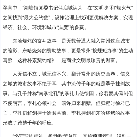
孕育中。”湖塘镇党委书记蒲启城认为，在“文明味”和“烟火气”
之间找到“最大公约数”，设摊治理上找到更优解决方案，实现
经济、社会、环境和城市“温度”的多赢。
东哈烧烤的奋斗故事，是无数普通人融入常州这座城市
的缩影。东哈烧烤的赞助故事，更是常州“按规矩办事”的生动
写照，这种朴素契约精神，是商业文明最珍贵的财富。
人无信不立，城无信不兴。翻开常州的历史画卷，信义
之城的城市故事不绝于耳，其中流传千年的就是季子挂剑故
事。与孔子并称“南季北孔”的季扎出使徐国，徐君爱其佩剑但
不便明言，季扎心领神会，暗许归来相赠。但归程时徐君已
亡，季扎仍解剑挂于徐君墓前。季扎挂剑和东哈烧烤的故事
形成了跨越千年的呼应。
“恪守契约精神，推动政策兑现，实施预期管理，说到一