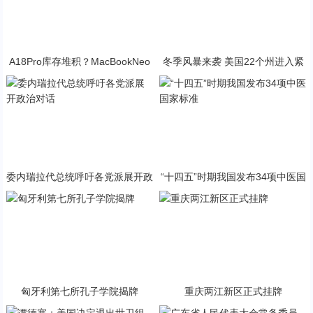
A18Pro库存堆积？MacBookNeo
冬季风暴来袭 美国22个州进入紧
与PP终极火焰狂潮意外同框
急状态
委内瑞拉代总统呼吁各党派展开政
“十四五”时期我国发布34项中医国
治对话
家标准
匈牙利第七所孔子学院揭牌
重庆两江新区正式挂牌