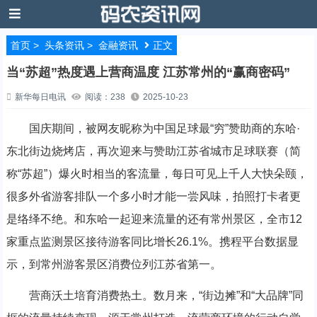
首页
>
头条资讯
>
金融资讯
正文
当“苏超”热度遇上营商温度 江苏常州的“赢商密码”
新华每日电讯
阅读：238
2025-10-23
国庆期间，被网友昵称为中国足球最“穷”赞助商的东哈·
东北街边烧烤店，再次迎来与赞助江苏省城市足球联赛（简
称“苏超”）爆火时相当的客流量，每日可见上千人大快朵颐，
很多外省游客排队一个多小时才能一尝风味，拍照打卡者更
是络绎不绝。和东哈一起迎来流量的还有常州景区，全市12
家重点监测景区接待游客同比增长26.1%。携程平台数据显
示，到常州游客景区消费位列江苏省第一。
营商沃土培育消费热土。数月来，“街边摊”和“大品牌”同