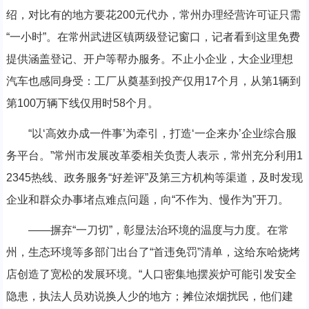
绍，对比有的地方要花200元代办，常州办理经营许可证只需
“一小时”。在常州武进区镇两级登记窗口，记者看到这里免费
提供涵盖登记、开户等帮办服务。不止小企业，大企业理想
汽车也感同身受：工厂从奠基到投产仅用17个月，从第1辆到
第100万辆下线仅用时58个月。
“以‘高效办成一件事’为牵引，打造‘一企来办’企业综合服
务平台。”常州市发展改革委相关负责人表示，常州充分利用1
2345热线、政务服务“好差评”及第三方机构等渠道，及时发现
企业和群众办事堵点难点问题，向“不作为、慢作为”开刀。
——摒弃“一刀切”，彰显法治环境的温度与力度。在常
州，生态环境等多部门出台了“首违免罚”清单，这给东哈烧烤
店创造了宽松的发展环境。“人口密集地摆炭炉可能引发安全
隐患，执法人员劝说换人少的地方；摊位浓烟扰民，他们建