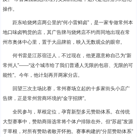
操作。
距东哈烧烤店两公里的“何小雷鲜卤”，是一家专做常州本
地口味卤鸭货的店，其广告牌与烧烤店不约而同地出现在常
州市奥体中心里，置于大品牌前，映入无数观众的眼帘。
何书雷是江苏宿迁人，不过现在，他更愿意称自己为“新
常州人”——“这个城市给了我们普通人无限的包容、无限的可
能性”。今年，他计划再开两家分店。
回望三次主场比赛，常州赛场立起的十多家街头小店广
告牌，正是常州营商环境的“金字招牌”。
全民参与，草根定位，孕育新型多元赞助体系。在传统
大型赛事中，赞助商筛选常将个体户排除在外。但“苏超”发源
于草根，对所有赞助者敞开怀抱。赛事构建的“分层赞助体系”