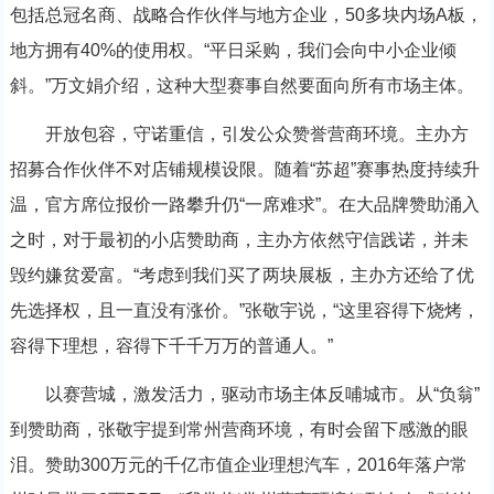
包括总冠名商、战略合作伙伴与地方企业，50多块内场A板，
地方拥有40%的使用权。“平日采购，我们会向中小企业倾
斜。”万文娟介绍，这种大型赛事自然要面向所有市场主体。
开放包容，守诺重信，引发公众赞誉营商环境。主办方
招募合作伙伴不对店铺规模设限。随着“苏超”赛事热度持续升
温，官方席位报价一路攀升仍“一席难求”。在大品牌赞助涌入
之时，对于最初的小店赞助商，主办方依然守信践诺，并未
毁约嫌贫爱富。“考虑到我们买了两块展板，主办方还给了优
先选择权，且一直没有涨价。”张敬宇说，“这里容得下烧烤，
容得下理想，容得下千千万万的普通人。”
以赛营城，激发活力，驱动市场主体反哺城市。从“负翁”
到赞助商，张敬宇提到常州营商环境，有时会留下感激的眼
泪。赞助300万元的千亿市值企业理想汽车，2016年落户常