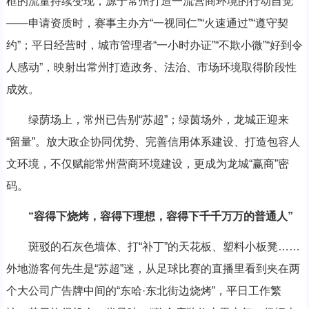
框的流量持续变现，源于常州打造一流营商环境的行动自觉
——申请资质时，赛事主办方“一视同仁”“火速通过”“遵守契
约”；平日经营时，城市管理者“一小时办证”“不欺小微”“好到令
人感动”，映射出常州打造政务、法治、市场环境取得阶段性
成效。
绿荫场上，常州已告别“苏超”；绿茵场外，龙城正迎来
“留量”。放大政企协同优势、完善信用体系建设、打造包容人
文环境，不仅赋能常州营商环境建设，更成为龙城“赢商”密
码。
“容得下烧烤，容得下理想，容得下千千万万的普通人”
斑驳的石灰色墙体、打“补丁”的天花板、塑料小板凳……
外地游客何先生是“苏超”迷，从足球比赛的直播里看到夹在两
个大公司广告牌中间的“东哈·东北街边烧烤”，平日工作繁