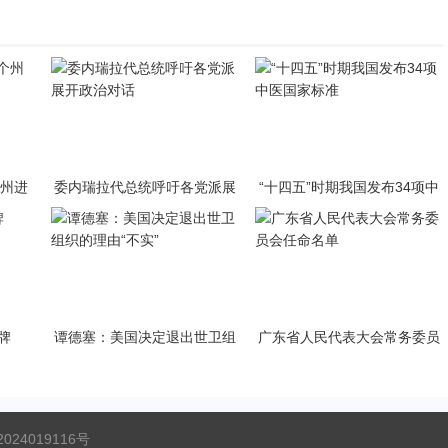
个州进
委内瑞拉代总统呼吁各党派展
“十四五”时期我国发布34项中
开政治对话
医国家标准
牌
谭德塞：美国决定退出世卫组
广东省人民代表大会常务委员
织的理由“不实”
会任命名单
024019116号