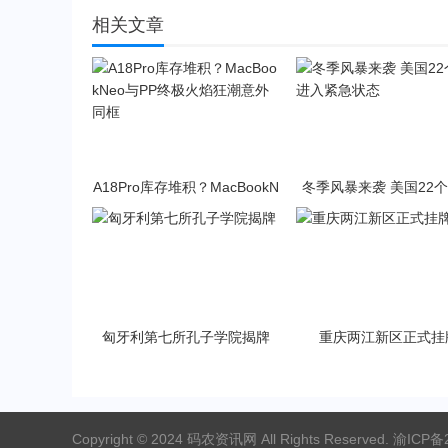
相关文章
A18Pro库存堆积？MacBookN
冬季风暴来袭 美国22
eo与PP终极火焰狂潮意外同
入紧急状态
框
匈牙利第七所孔子学院揭牌
重庆两江新区正式挂
Copyright © 2024 码农资讯网 All Rights Reserved.
渝ICP备2