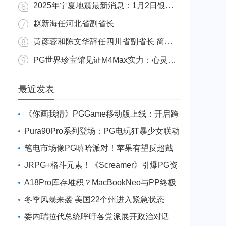
2025年宁夏地震最新消息：1月2日银川发生4.8级地震
赵新海任河北省副省长
黄彦蓉和陈文华辞任四川省副省长 简历资料照片
PG世界珍宝馆见证M4Max实力：心灵杀手2竟轻松跑出80FPS！
广东陆丰举行万人公判大会 5人被执行枪决8人被判死缓
最近发表
《你画我猜》PGGame移动版上线：开启跨
平台互动新玩法
Pura90Pro系列登场：PG电玩狂暴少女联动
旗舰性能升级
笔电市场像PG嘻哈派对！苹果有望反超戴
尔进前三
JRPG+格斗元素！《Screamer》引爆PG资
讯手游新焦点
A18Pro库存堆积？MacBookNeo与PP终极
火焰狂潮意外同框
冬季风暴来袭 美国22个州进入紧急状态
委内瑞拉代总统呼吁各党派展开政治对话