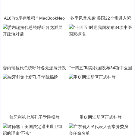
A18Pro库存堆积？MacBookNeo
冬季风暴来袭 美国22个州进入紧
与PP终极火焰狂潮意外同框
急状态
委内瑞拉代总统呼吁各党派展开政
“十四五”时期我国发布34项中医国
治对话
家标准
匈牙利第七所孔子学院揭牌
重庆两江新区正式挂牌