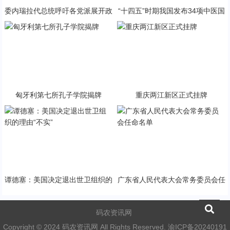
委内瑞拉代总统呼吁各党派展开政
“十四五”时期我国发布34项中医国
治对话
家标准
匈牙利第七所孔子学院揭牌
重庆两江新区正式挂牌
谭德塞：美国决定退出世卫组织的
广东省人民代表大会常务委员会任
理由“不实”
命名单
码农资讯网
Copyright © 2024 码农资讯网 All Rights Reserved.
渝ICP备20240191