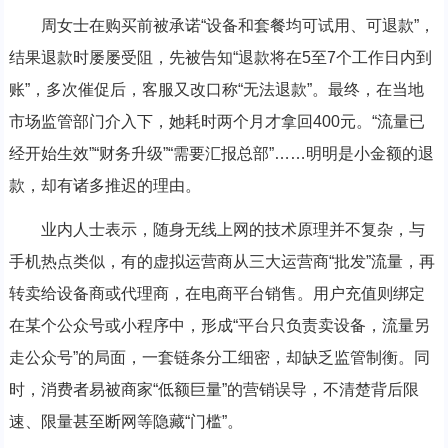
周女士在购买前被承诺“设备和套餐均可试用、可退款”，
结果退款时屡屡受阻，先被告知“退款将在5至7个工作日内到
账”，多次催促后，客服又改口称“无法退款”。最终，在当地
市场监管部门介入下，她耗时两个月才拿回400元。“流量已
经开始生效”“财务升级”“需要汇报总部”……明明是小金额的退
款，却有诸多推迟的理由。
业内人士表示，随身无线上网的技术原理并不复杂，与
手机热点类似，有的虚拟运营商从三大运营商“批发”流量，再
转卖给设备商或代理商，在电商平台销售。用户充值则绑定
在某个公众号或小程序中，形成“平台只负责卖设备，流量另
走公众号”的局面，一套链条分工细密，却缺乏监管制衡。同
时，消费者易被商家“低额巨量”的营销误导，不清楚背后限
速、限量甚至断网等隐藏“门槛”。