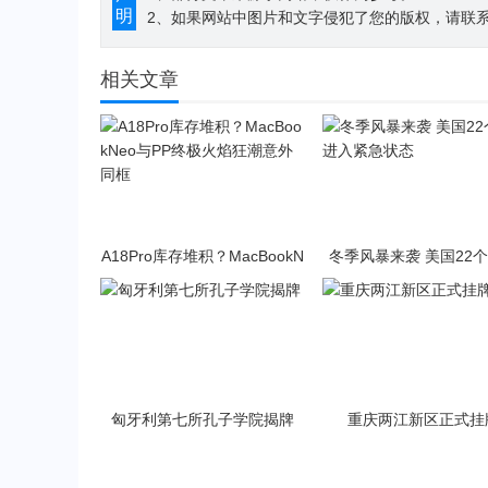
明
2、如果网站中图片和文字侵犯了您的版权，请联系194
相关文章
A18Pro库存堆积？MacBookN
冬季风暴来袭 美国22
eo与PP终极火焰狂潮意外同
入紧急状态
框
匈牙利第七所孔子学院揭牌
重庆两江新区正式挂