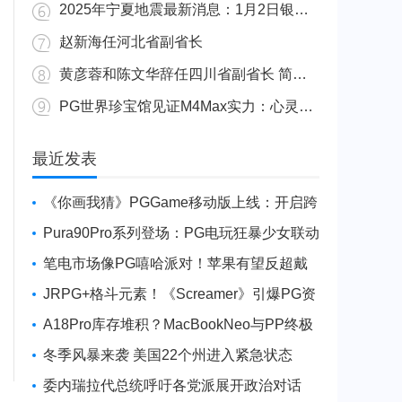
2025年宁夏地震最新消息：1月2日银川发生4.8级地震
赵新海任河北省副省长
黄彦蓉和陈文华辞任四川省副省长 简历资料照片
PG世界珍宝馆见证M4Max实力：心灵杀手2竟轻松跑出80FPS！
广东陆丰举行万人公判大会 5人被执行枪决8人被判死缓
最近发表
《你画我猜》PGGame移动版上线：开启跨
平台互动新玩法
Pura90Pro系列登场：PG电玩狂暴少女联动
旗舰性能升级
笔电市场像PG嘻哈派对！苹果有望反超戴
尔进前三
JRPG+格斗元素！《Screamer》引爆PG资
讯手游新焦点
A18Pro库存堆积？MacBookNeo与PP终极
火焰狂潮意外同框
冬季风暴来袭 美国22个州进入紧急状态
委内瑞拉代总统呼吁各党派展开政治对话