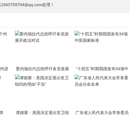
3759704@qq.com处理！
个州进
委内瑞拉代总统呼吁各党派展
“十四五”时期我国发布34项中
开政治对话
医国家标准
牌
谭德塞：美国决定退出世卫组
广东省人民代表大会常务委员
织的理由“不实”
会任命名单