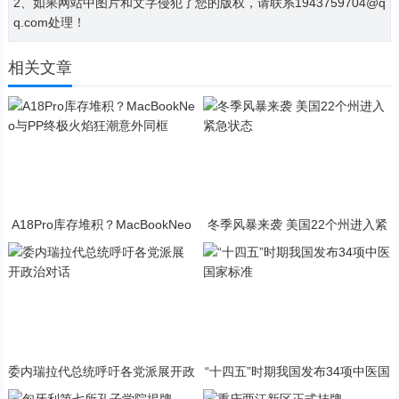
2、如果网站中图片和文字侵犯了您的版权，请联系1943759704@q
q.com处理！
相关文章
A18Pro库存堆积？MacBookNeo
冬季风暴来袭 美国22个州进入紧
与PP终极火焰狂潮意外同框
急状态
委内瑞拉代总统呼吁各党派展开政
“十四五”时期我国发布34项中医国
治对话
家标准