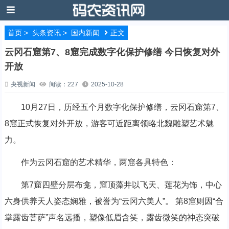
首页
>
头条资讯
>
国内新闻
正文
云冈石窟第7、8窟完成数字化保护修缮 今日恢复对外
开放
央视新闻
阅读：227
2025-10-28
10月27日，历经五个月数字化保护修缮，云冈石窟第7、
8窟正式恢复对外开放，游客可近距离领略北魏雕塑艺术魅
力。
作为云冈石窟的艺术精华，两窟各具特色：
第7窟四壁分层布龛，窟顶藻井以飞天、莲花为饰，中心
六身供养天人姿态娴雅，被誉为“云冈六美人”。 第8窟则因“合
掌露齿菩萨”声名远播，塑像低眉含笑，露齿微笑的神态突破