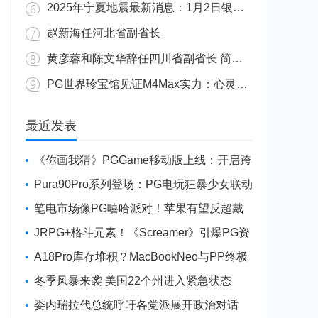
2025年宁夏地震最新消息：1月2日银川发生4.8级地震
赵新海任河北省副省长
黄彦蓉和陈文华辞任四川省副省长 简历资料照片
PG世界珍宝馆见证M4Max实力：心灵杀手2竟轻松跑出80FPS！
广东陆丰举行万人公判大会 5人被执行枪决8人被判死缓
最近发表
《你画我猜》PGGame移动版上线：开启跨
平台互动新玩法
Pura90Pro系列登场：PG电玩狂暴少女联动
旗舰性能升级
笔电市场像PG嘻哈派对！苹果有望反超戴
尔进前三
JRPG+格斗元素！《Screamer》引爆PG资
讯手游新焦点
A18Pro库存堆积？MacBookNeo与PP终极
火焰狂潮意外同框
冬季风暴来袭 美国22个州进入紧急状态
委内瑞拉代总统呼吁各党派展开政治对话