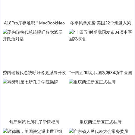
A18Pro库存堆积？MacBookNeo
冬季风暴来袭 美国22个州进入紧
与PP终极火焰狂潮意外同框
急状态
委内瑞拉代总统呼吁各党派展开政
“十四五”时期我国发布34项中医国
治对话
家标准
匈牙利第七所孔子学院揭牌
重庆两江新区正式挂牌