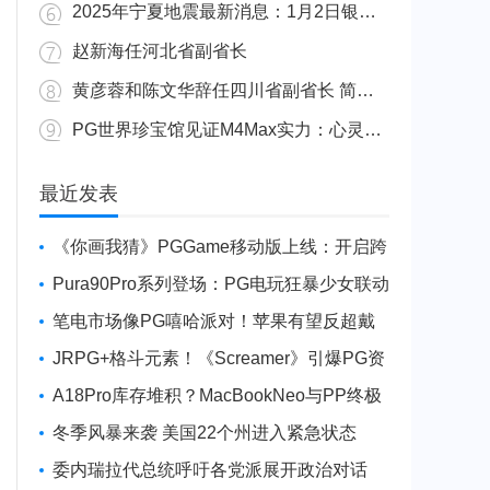
2025年宁夏地震最新消息：1月2日银川发生4.8级地震
赵新海任河北省副省长
黄彦蓉和陈文华辞任四川省副省长 简历资料照片
PG世界珍宝馆见证M4Max实力：心灵杀手2竟轻松跑出80FPS！
广东陆丰举行万人公判大会 5人被执行枪决8人被判死缓
最近发表
《你画我猜》PGGame移动版上线：开启跨
平台互动新玩法
Pura90Pro系列登场：PG电玩狂暴少女联动
旗舰性能升级
笔电市场像PG嘻哈派对！苹果有望反超戴
尔进前三
JRPG+格斗元素！《Screamer》引爆PG资
讯手游新焦点
A18Pro库存堆积？MacBookNeo与PP终极
火焰狂潮意外同框
冬季风暴来袭 美国22个州进入紧急状态
委内瑞拉代总统呼吁各党派展开政治对话