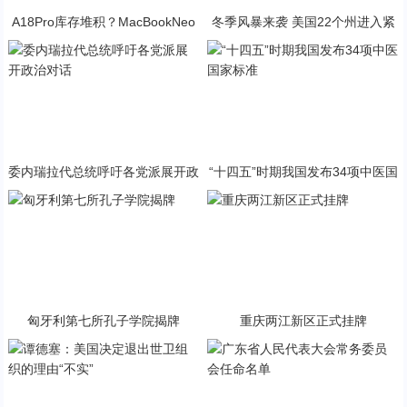
A18Pro库存堆积？MacBookNeo
冬季风暴来袭 美国22个州进入紧
与PP终极火焰狂潮意外同框
急状态
委内瑞拉代总统呼吁各党派展开政
“十四五”时期我国发布34项中医国
治对话
家标准
匈牙利第七所孔子学院揭牌
重庆两江新区正式挂牌