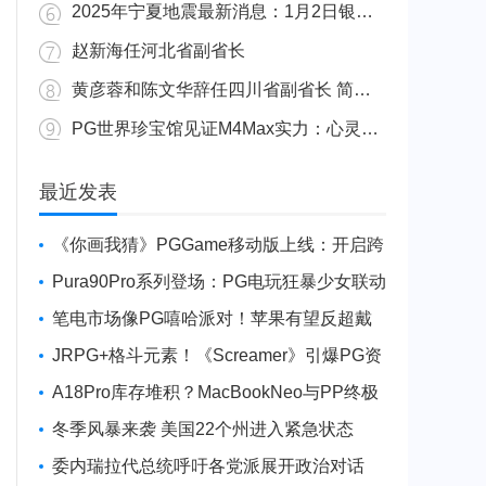
2025年宁夏地震最新消息：1月2日银川发生4.8级地震
赵新海任河北省副省长
黄彦蓉和陈文华辞任四川省副省长 简历资料照片
PG世界珍宝馆见证M4Max实力：心灵杀手2竟轻松跑出80FPS！
广东陆丰举行万人公判大会 5人被执行枪决8人被判死缓
最近发表
《你画我猜》PGGame移动版上线：开启跨
平台互动新玩法
Pura90Pro系列登场：PG电玩狂暴少女联动
旗舰性能升级
笔电市场像PG嘻哈派对！苹果有望反超戴
尔进前三
JRPG+格斗元素！《Screamer》引爆PG资
讯手游新焦点
A18Pro库存堆积？MacBookNeo与PP终极
火焰狂潮意外同框
冬季风暴来袭 美国22个州进入紧急状态
委内瑞拉代总统呼吁各党派展开政治对话