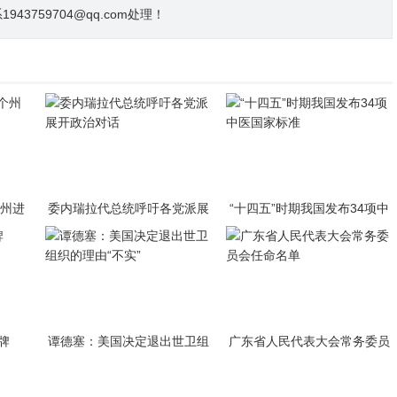
3759704@qq.com处理！
个州进
委内瑞拉代总统呼吁各党派展
“十四五”时期我国发布34项中
开政治对话
医国家标准
牌
谭德塞：美国决定退出世卫组
广东省人民代表大会常务委员
织的理由“不实”
会任命名单