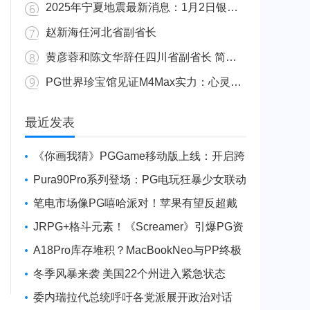
2025年宁夏地震最新消息：1月2日银川发生4.8级地震
赵新海任河北省副省长
黄彦蓉和陈文华辞任四川省副省长 简历资料照片
PG世界珍宝馆见证M4Max实力：心灵杀手2竟轻松跑出80FPS！
广东陆丰举行万人公判大会 5人被执行枪决8人被判死缓
最近发表
《你画我猜》PGGame移动版上线：开启跨
平台互动新玩法
Pura90Pro系列登场：PG电玩狂暴少女联动
旗舰性能升级
笔电市场像PG嘻哈派对！苹果有望反超戴
尔进前三
JRPG+格斗元素！《Screamer》引爆PG资
讯手游新焦点
A18Pro库存堆积？MacBookNeo与PP终极
火焰狂潮意外同框
冬季风暴来袭 美国22个州进入紧急状态
委内瑞拉代总统呼吁各党派展开政治对话