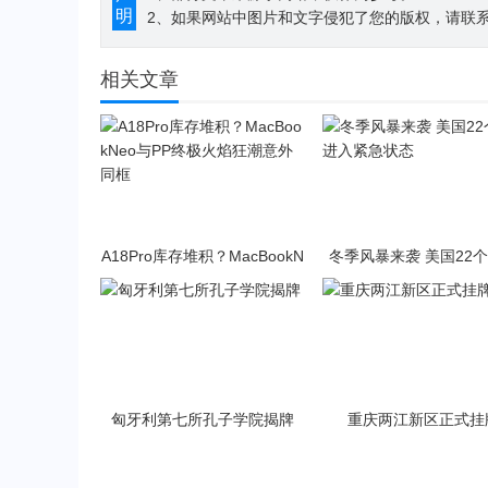
明
2、如果网站中图片和文字侵犯了您的版权，请联系194
相关文章
A18Pro库存堆积？MacBookN
冬季风暴来袭 美国22
eo与PP终极火焰狂潮意外同
入紧急状态
框
匈牙利第七所孔子学院揭牌
重庆两江新区正式挂