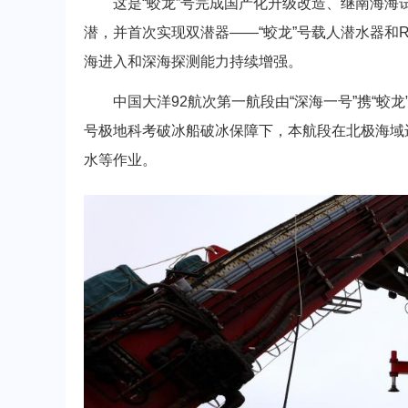
这是“蛟龙”号完成国产化升级改造、继南海海
潜，并首次实现双潜器——“蛟龙”号载人潜水器和
海进入和深海探测能力持续增强。
中国大洋92航次第一航段由“深海一号”携“蛟龙”号
号极地科考破冰船破冰保障下，本航段在北极海域进
水等作业。