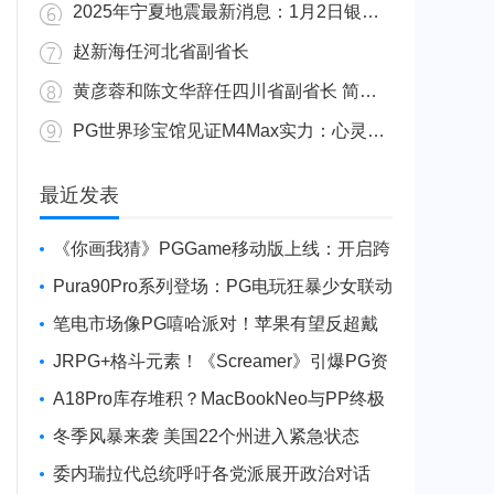
2025年宁夏地震最新消息：1月2日银川发生4.8级地震
赵新海任河北省副省长
黄彦蓉和陈文华辞任四川省副省长 简历资料照片
PG世界珍宝馆见证M4Max实力：心灵杀手2竟轻松跑出80FPS！
广东陆丰举行万人公判大会 5人被执行枪决8人被判死缓
最近发表
《你画我猜》PGGame移动版上线：开启跨
平台互动新玩法
Pura90Pro系列登场：PG电玩狂暴少女联动
旗舰性能升级
笔电市场像PG嘻哈派对！苹果有望反超戴
尔进前三
JRPG+格斗元素！《Screamer》引爆PG资
讯手游新焦点
A18Pro库存堆积？MacBookNeo与PP终极
火焰狂潮意外同框
冬季风暴来袭 美国22个州进入紧急状态
委内瑞拉代总统呼吁各党派展开政治对话