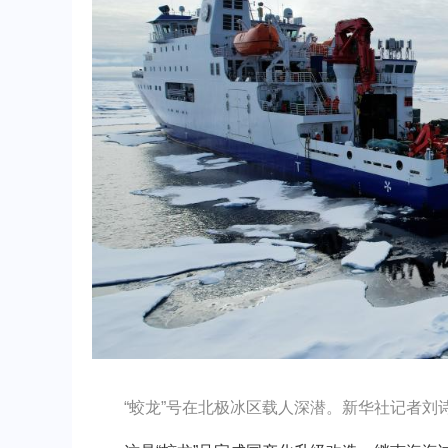
“蛟龙”号在北极冰区载人深潜。新华社记者刘诗