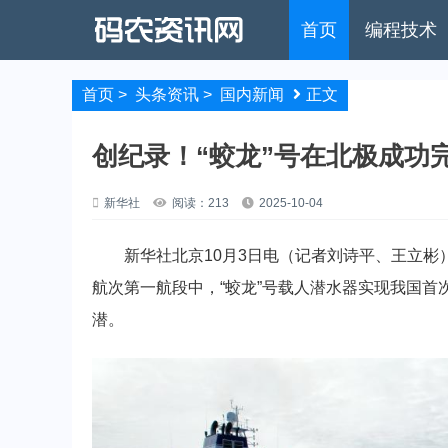
首页
编程技术
首页
>
头条资讯
>
国内新闻
正文
创纪录！“蛟龙”号在北极成功
新华社
阅读：213
2025-10-04
新华社北京10月3日电（记者刘诗平、王立彬）
航次第一航段中，“蛟龙”号载人潜水器实现我国首
潜。