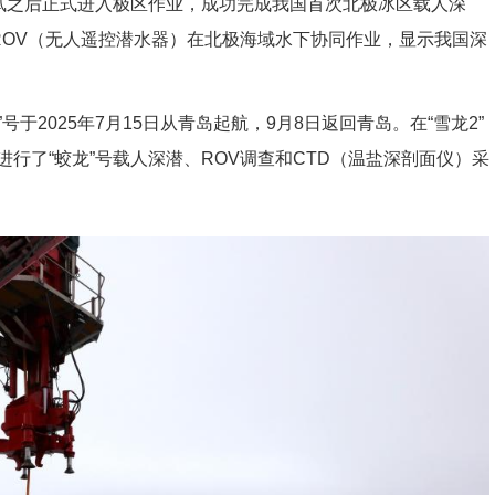
试之后正式进入极区作业，成功完成我国首次北极冰区载人深
ROV（无人遥控潜水器）在北极海域水下协同作业，显示我国深
于2025年7月15日从青岛起航，9月8日返回青岛。在“雪龙2”
行了“蛟龙”号载人深潜、ROV调查和CTD（温盐深剖面仪）采