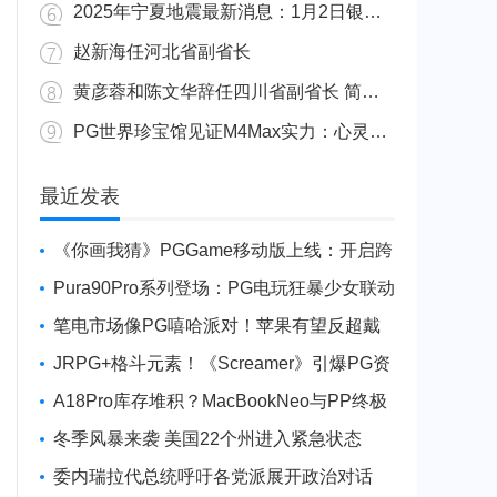
2025年宁夏地震最新消息：1月2日银川发生4.8级地震
赵新海任河北省副省长
黄彦蓉和陈文华辞任四川省副省长 简历资料照片
PG世界珍宝馆见证M4Max实力：心灵杀手2竟轻松跑出80FPS！
广东陆丰举行万人公判大会 5人被执行枪决8人被判死缓
最近发表
《你画我猜》PGGame移动版上线：开启跨
平台互动新玩法
Pura90Pro系列登场：PG电玩狂暴少女联动
旗舰性能升级
笔电市场像PG嘻哈派对！苹果有望反超戴
尔进前三
JRPG+格斗元素！《Screamer》引爆PG资
讯手游新焦点
A18Pro库存堆积？MacBookNeo与PP终极
火焰狂潮意外同框
冬季风暴来袭 美国22个州进入紧急状态
委内瑞拉代总统呼吁各党派展开政治对话