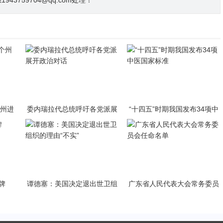
3759704@qq.com处理！
个州进
委内瑞拉代总统呼吁各党派展
“十四五”时期我国发布34项中
开政治对话
医国家标准
牌
谭德塞：美国决定退出世卫组
广东省人民代表大会常务委员
织的理由“不实”
会任命名单