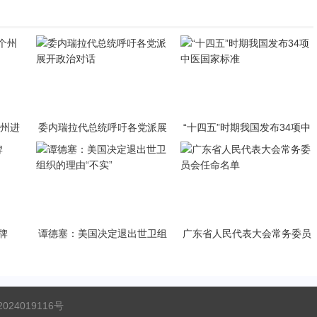
个州进
委内瑞拉代总统呼吁各党派展
“十四五”时期我国发布34项中
开政治对话
医国家标准
牌
谭德塞：美国决定退出世卫组
广东省人民代表大会常务委员
织的理由“不实”
会任命名单
024019116号