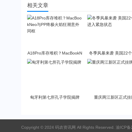
相关文章
A18Pro库存堆积？MacBookN
冬季风暴来袭 美国22
eo与PP终极火焰狂潮意外同
入紧急状态
框
匈牙利第七所孔子学院揭牌
重庆两江新区正式挂
Copyright © 2024 码农资讯网 All Rights Reserved.
渝ICP备2