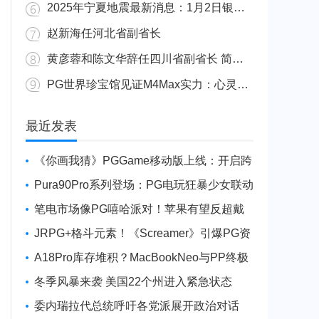
2025年宁夏地震最新消息：1月2日银川发生4.8级地震
赵新海任河北省副省长
黄彦蓉和陈文华辞任四川省副省长 简历资料照片
PG世界珍宝馆见证M4Max实力：心灵杀手2竟轻松跑出80FPS！
广东陆丰举行万人公判大会 5人被执行枪决8人被判死缓
最近发表
《你画我猜》PGGame移动版上线：开启跨
平台互动新玩法
Pura90Pro系列登场：PG电玩狂暴少女联动
旗舰性能升级
笔电市场像PG嘻哈派对！苹果有望反超戴
尔进前三
JRPG+格斗元素！《Screamer》引爆PG资
讯手游新焦点
A18Pro库存堆积？MacBookNeo与PP终极
火焰狂潮意外同框
冬季风暴来袭 美国22个州进入紧急状态
委内瑞拉代总统呼吁各党派展开政治对话