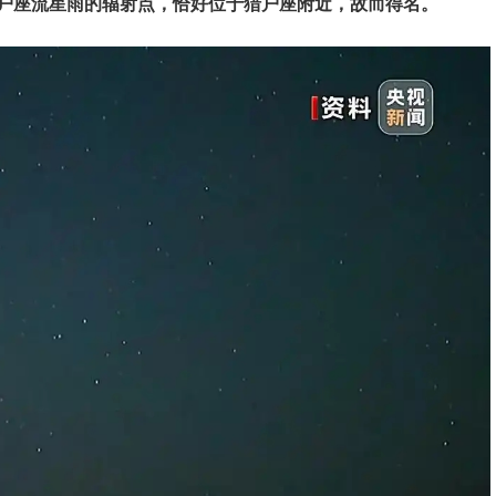
户座流星雨的辐射点，恰好位于猎户座附近，故而得名。