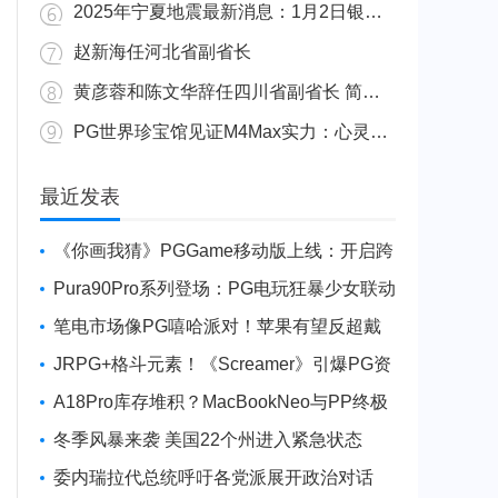
2025年宁夏地震最新消息：1月2日银川发生4.8级地震
赵新海任河北省副省长
黄彦蓉和陈文华辞任四川省副省长 简历资料照片
PG世界珍宝馆见证M4Max实力：心灵杀手2竟轻松跑出80FPS！
广东陆丰举行万人公判大会 5人被执行枪决8人被判死缓
最近发表
《你画我猜》PGGame移动版上线：开启跨
平台互动新玩法
Pura90Pro系列登场：PG电玩狂暴少女联动
旗舰性能升级
笔电市场像PG嘻哈派对！苹果有望反超戴
尔进前三
JRPG+格斗元素！《Screamer》引爆PG资
讯手游新焦点
A18Pro库存堆积？MacBookNeo与PP终极
火焰狂潮意外同框
冬季风暴来袭 美国22个州进入紧急状态
委内瑞拉代总统呼吁各党派展开政治对话