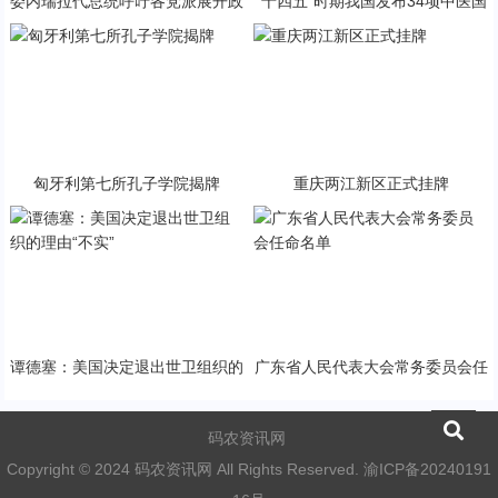
委内瑞拉代总统呼吁各党派展开政
“十四五”时期我国发布34项中医国
治对话
家标准
匈牙利第七所孔子学院揭牌
重庆两江新区正式挂牌
谭德塞：美国决定退出世卫组织的
广东省人民代表大会常务委员会任
理由“不实”
命名单
码农资讯网
Copyright © 2024 码农资讯网 All Rights Reserved.
渝ICP备20240191