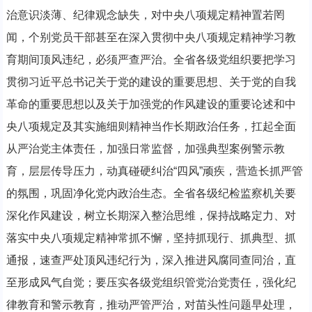
治意识淡薄、纪律观念缺失，对中央八项规定精神置若罔
闻，个别党员干部甚至在深入贯彻中央八项规定精神学习教
育期间顶风违纪，必须严查严治。全省各级党组织要把学习
贯彻习近平总书记关于党的建设的重要思想、关于党的自我
革命的重要思想以及关于加强党的作风建设的重要论述和中
央八项规定及其实施细则精神当作长期政治任务，扛起全面
从严治党主体责任，加强日常监督，加强典型案例警示教
育，层层传导压力，动真碰硬纠治“四风”顽疾，营造长抓严管
的氛围，巩固净化党内政治生态。全省各级纪检监察机关要
深化作风建设，树立长期深入整治思维，保持战略定力、对
落实中央八项规定精神常抓不懈，坚持抓现行、抓典型、抓
通报，速查严处顶风违纪行为，深入推进风腐同查同治，直
至形成风气自觉；要压实各级党组织管党治党责任，强化纪
律教育和警示教育，推动严管严治，对苗头性问题早处理，