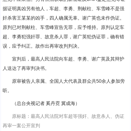
据证明真凶另有他人，车超、李勇、荆献柱、车雪峰不是强
奸杀害王某某的凶手，四人确属无辜。谢广英也未作伪证。
原判已对荆献柱、车雪峰宣告无罪，应予维持。原判认定车
超、李勇犯强奸罪、故意杀人罪，谢广英犯伪证罪，确有错
误，应予纠正。故作出再审改判判决。
宣判后，最高人民法院向车超、李勇、谢广英及其辩护
人送达了再审判决书。
原审被告人亲属、全国人大代表及群众共50余人参加旁
听。
（总台央视记者 奚丹霓 冀成海）
原标题：最高人民法院对车超等强奸、故意杀人、伪证
再审一案公开宣判