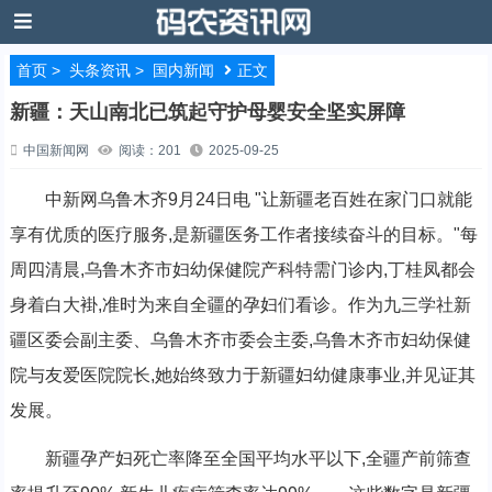
首页
>
头条资讯
>
国内新闻
正文
新疆：天山南北已筑起守护母婴安全坚实屏障
中国新闻网
阅读：201
2025-09-25
中新网乌鲁木齐9月24日电 "让新疆老百姓在家门口就能
享有优质的医疗服务,是新疆医务工作者接续奋斗的目标。"每
周四清晨,乌鲁木齐市妇幼保健院产科特需门诊内,丁桂凤都会
身着白大褂,准时为来自全疆的孕妇们看诊。作为九三学社新
疆区委会副主委、乌鲁木齐市委会主委,乌鲁木齐市妇幼保健
院与友爱医院院长,她始终致力于新疆妇幼健康事业,并见证其
发展。
新疆孕产妇死亡率降至全国平均水平以下,全疆产前筛查