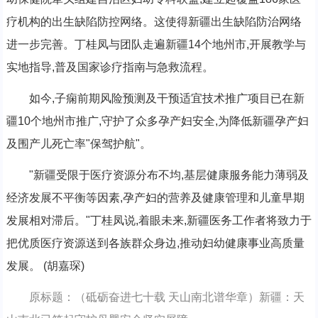
疗机构的出生缺陷防控网络。这使得新疆出生缺陷防治网络
进一步完善。丁桂凤与团队走遍新疆14个地州市,开展教学与
实地指导,普及国家诊疗指南与急救流程。
如今,子痫前期风险预测及干预适宜技术推广项目已在新
疆10个地州市推广,守护了众多孕产妇安全,为降低新疆孕产妇
及围产儿死亡率"保驾护航"。
"新疆受限于医疗资源分布不均,基层健康服务能力薄弱及
经济发展不平衡等因素,孕产妇的营养及健康管理和儿童早期
发展相对滞后。"丁桂凤说,着眼未来,新疆医务工作者将致力于
把优质医疗资源送到各族群众身边,推动妇幼健康事业高质量
发展。 (胡嘉琛)
原标题：（砥砺奋进七十载 天山南北谱华章）新疆：天