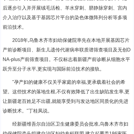
后逐步引入并开展绒毛活检、羊水穿刺、脐静脉穿刺、宫内
介入治疗以及基于基因芯片平台的染色体微阵列分析等多项
前沿技术。
2018年,乌鲁木齐市妇幼保健院率先在本地开展基因芯片
产前诊断项目、新生儿遗传代谢病串联质谱筛查项目及无创D
NA-plus产前筛查项目。不仅标志着新疆产前诊断从细胞水平
跃升至分子水平,更实现与国际前沿技术的接轨。
"孕产妇的健康不仅关乎家庭的幸福,更承载着社会的希
望。这些技术的落地生根,不仅有效降低了出生缺陷发生率,更
让新疆老百姓足不出疆,就能享受到与发达地区同质化的先进
诊断技术。"丁桂凤说。
经新疆维吾尔自治区卫生健康委员会批准,乌鲁木齐市妇
幼保健院牵头组建自治区妇幼专科联盟,建立起覆盖186家医