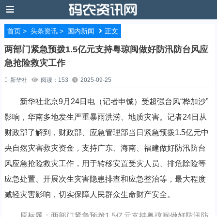
首页
>
头条资讯
>
国内新闻
正文
两部门紧急预拨1.5亿元支持粤琼闽做好防汛防台风应
急抢险救灾工作
新华社
阅读：153
2025-09-25
新华社北京9月24日电（记者申铖）受超强台风“桦加沙”
影响，华南多地发生严重暴雨洪涝、地质灾害。记者24日从
财政部了解到，财政部、应急管理部当日紧急预拨1.5亿元中
央自然灾害救灾资金，支持广东、海南、福建做好防汛防台
风应急抢险救灾工作，用于转移安置受灾人员、排危除险等
应急处置、开展次生灾害隐患排查和应急整治等，最大程度
减轻灾害影响，切实保障人民群众生命财产安全。
原标题：两部门紧急预拨1.5亿元支持粤琼闽做好防汛防